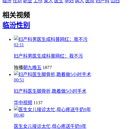
临汾
性别
职业
工作
家人
医生
孕妇
病人
医院
妇产科
山西
相关视频
临汾
性别
02:11
妇产科男医生成科普网红：我不污
独播
朝九晚五
1877
00:51
妇产科医生脚骨折,跪着做5小时手术
华中视频
1137
00:40
医生女儿接诊太忙,母心疼送牛奶9年