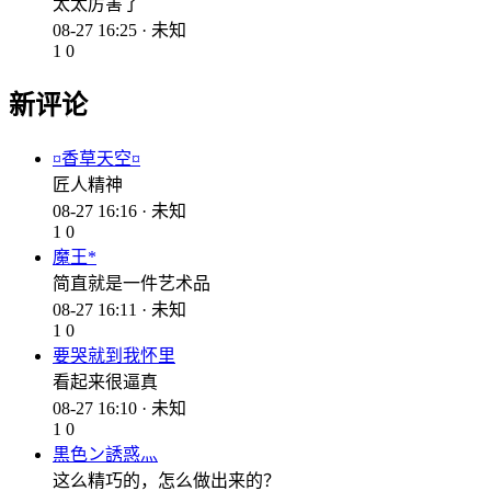
太太厉害了
08-27 16:25 · 未知
1
0
新评论
¤香草天空¤
匠人精神
08-27 16:16 · 未知
1
0
魔王*
简直就是一件艺术品
08-27 16:11 · 未知
1
0
要哭就到我怀里
看起来很逼真
08-27 16:10 · 未知
1
0
黒色ン誘惑灬
这么精巧的，怎么做出来的？