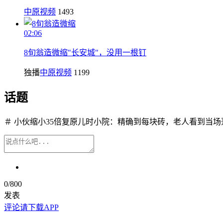
中原视频
1493
02:06
8旬翁造微缩"长安城"，没用一根钉
独播
中原视频
1199
话题
＃ 小伙缩小35倍复原儿时小院：精确到每块砖，老人看到当场
0
/800
发表
评论请下载APP