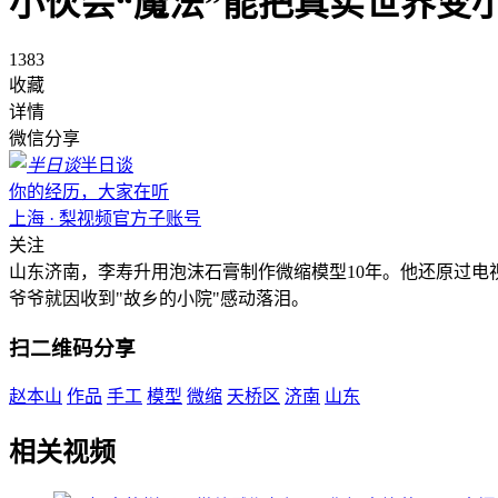
小伙会“魔法”能把真实世界变
1383
收藏
详情
微信分享
半日谈
你的经历，大家在听
上海 · 梨视频官方子账号
关注
山东济南，李寿升用泡沫石膏制作微缩模型10年。他还原过
爷爷就因收到"故乡的小院"感动落泪。
扫二维码分享
赵本山
作品
手工
模型
微缩
天桥区
济南
山东
相关视频