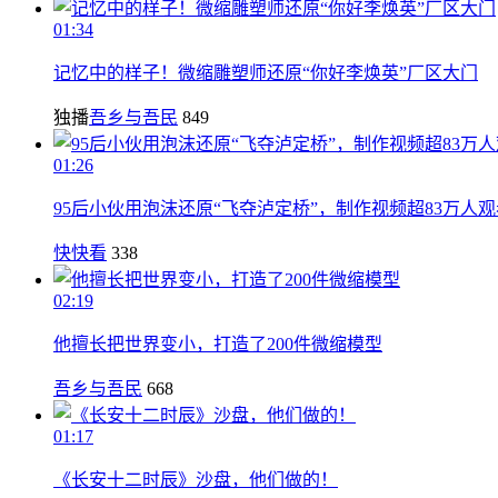
01:34
记忆中的样子！微缩雕塑师还原“你好李焕英”厂区大门
独播
吾乡与吾民
849
01:26
95后小伙用泡沫还原“飞夺泸定桥”，制作视频超83万人观
快快看
338
02:19
他擅长把世界变小，打造了200件微缩模型
吾乡与吾民
668
01:17
《长安十二时辰》沙盘，他们做的！