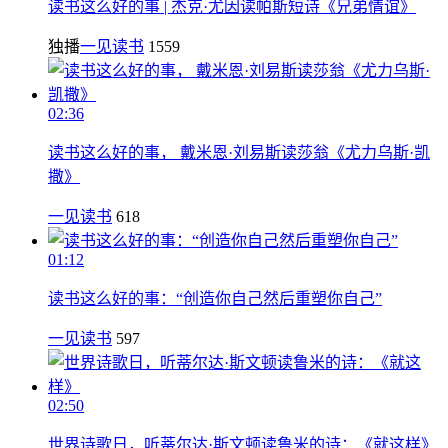
读书这么好的事 | 杰克·尤因读帕斯短诗《兄弟情谊》
独播
一见读书
1559
02:36
读书这么好的事， 戴米恩·刘易斯读莎翁《尤力乌斯·凯
撒》
一见读书
618
01:12
读书这么好的事：“创造你自己然后重塑你自己”
一见读书
597
02:50
世界诗歌日，听蒂尔达·斯文顿读鲁米的诗：《就这样》