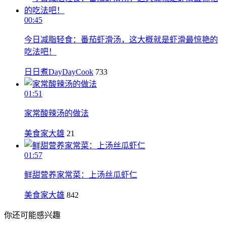
00:45
今日减脂轻食：番茄虾滑汤，这大概就是虾滑最惊艳的
吃法吧！
日日煮DayDayCook
733
01:51
家常酸辣汤的做法
美食家大雄
21
01:57
鲜甜营养家常菜：上汤丝瓜虾仁
美食家大雄
842
你还可能感兴趣