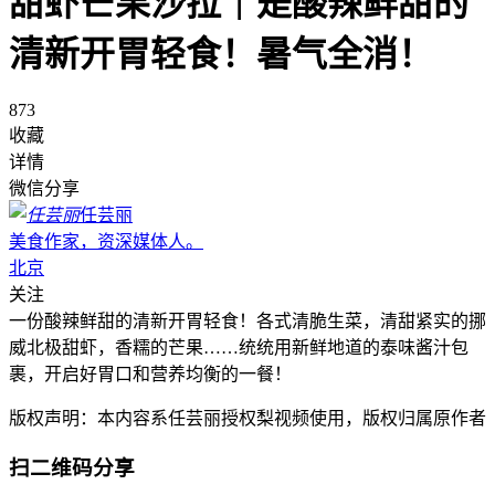
甜虾芒果沙拉｜是酸辣鲜甜的
清新开胃轻食！暑气全消！
873
收藏
详情
微信分享
任芸丽
美食作家，资深媒体人。
北京
关注
一份酸辣鲜甜的清新开胃轻食！各式清脆生菜，清甜紧实的挪
威北极甜虾，香糯的芒果……统统用新鲜地道的泰味酱汁包
裹，开启好胃口和营养均衡的一餐！
版权声明：本内容系任芸丽授权梨视频使用，版权归属原作者
扫二维码分享