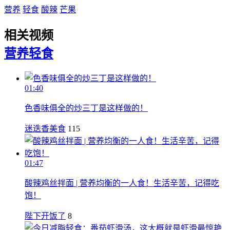
营养
轻食
酸辣
芒果
相关视频
营养
轻食
01:40
色香味俱全的炒三丁是这样做的！
迷迭香美食
115
01:47
酸辣鸡丝拌面 | 营养均衡的一人食！生活辛苦，记得吃
饱！
陛下开饭了
8