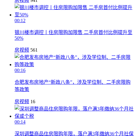
房视频
941
00:12
银川楼市调控丨住房限购加限售 二手房首付比例提升至
50%
房视频
561
00:16
合肥发布房地产“新政八条”，涉及学位制、二手房限购
等政策
房视频
16
00:14
深圳调整商品住房限购年限，落户满3年缴纳36个月社保