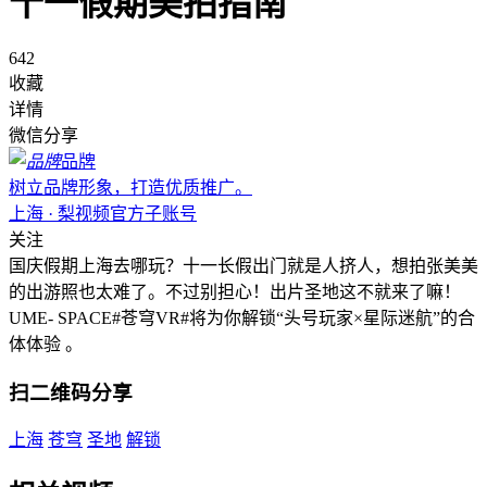
十一假期美拍指南
642
收藏
详情
微信分享
品牌
树立品牌形象，打造优质推广。
上海 · 梨视频官方子账号
关注
国庆假期上海去哪玩？十一长假出门就是人挤人，想拍张美美
的出游照也太难了。不过别担心！出片圣地这不就来了嘛！
UME- SPACE#苍穹VR#将为你解锁“头号玩家×星际迷航”的合
体体验 。
扫二维码分享
上海
苍穹
圣地
解锁