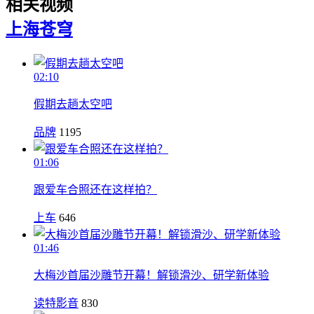
相关视频
上海
苍穹
02:10
假期去趟太空吧
品牌
1195
01:06
跟爱车合照还在这样拍？
上车
646
01:46
大梅沙首届沙雕节开幕！解锁滑沙、研学新体验
读特影音
830