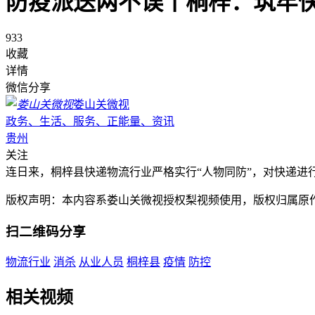
防疫派送两不误丨桐梓：筑牢
933
收藏
详情
微信分享
娄山关微视
政务、生活、服务、正能量、资讯
贵州
关注
连日来，桐梓县快递物流行业严格实行“人物同防”，对快递进
版权声明：本内容系娄山关微视授权梨视频使用，版权归属原
扫二维码分享
物流行业
消杀
从业人员
桐梓县
疫情
防控
相关视频