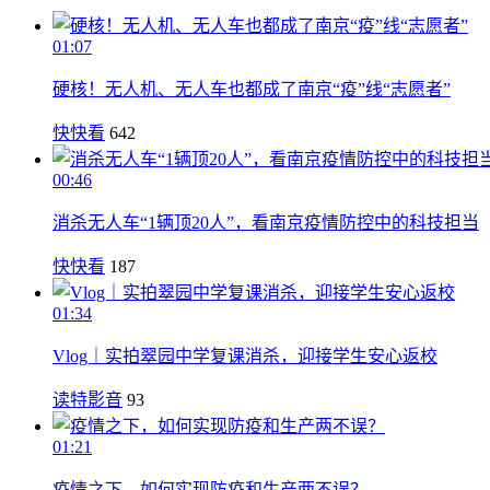
01:07
硬核！无人机、无人车也都成了南京“疫”线“志愿者”
快快看
642
00:46
消杀无人车“1辆顶20人”，看南京疫情防控中的科技担当
快快看
187
01:34
Vlog｜实拍翠园中学复课消杀，迎接学生安心返校
读特影音
93
01:21
疫情之下，如何实现防疫和生产两不误？