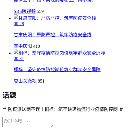
SBS暖视频
559
00:28
甘肃庆阳：严防严控，筑牢防疫安全线
掌中庆阳
410
00:31
桐梓：坚守疫情防控岗位筑牢群众安全屏障
娄山关微视
851
话题
＃ 防疫派送两不误丨桐梓：筑牢快递物流行业疫情防控网 ＃