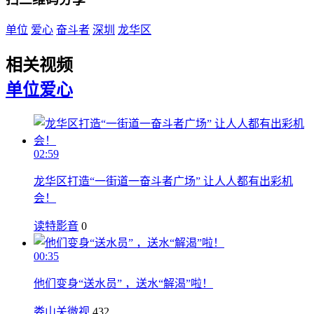
单位
爱心
奋斗者
深圳
龙华区
相关视频
单位
爱心
02:59
龙华区打造“一街道一奋斗者广场” 让人人都有出彩机
会！
读特影音
0
00:35
他们变身“送水员” ，送水“解渴”啦！
娄山关微视
432