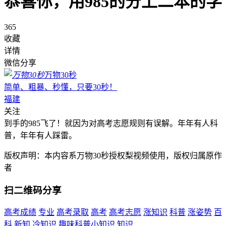
恭喜你，用985的分上二本的学
365
收藏
详情
微信分享
万物30秒
简单、粗暴、秒懂，只要30秒！
福建
关注
到手的985飞了！就因为对高考志愿规则有误解。年年有人科
普，年年有人踩雷。
版权声明：本内容系万物30秒授权梨视频使用，版权归属原作
者
扫二维码分享
高考成绩
专业
高考录取
高考
高考志愿
涨知识
科普
涨姿势
百
科
新知
冷知识
趣味科普小知识
知识