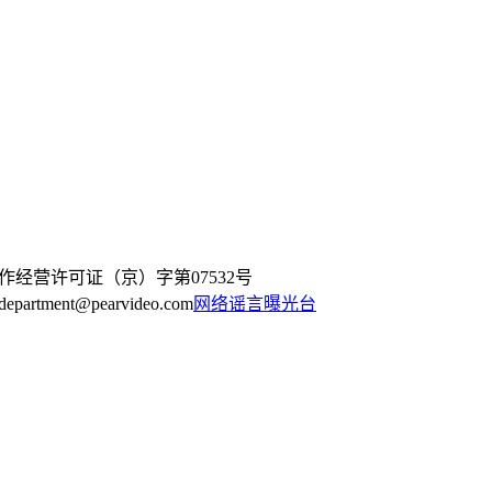
作经营许可证（京）字第07532号
artment@pearvideo.com
网络谣言曝光台