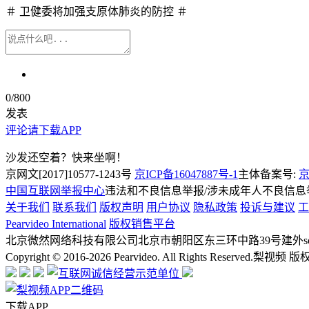
＃ 卫健委将加强支原体肺炎的防控 ＃
0
/800
发表
评论请下载APP
沙发还空着？快来坐啊！
京网文[2017]10577-1243号
京ICP备16047887号-1
主体备案号:
京
中国互联网举报中心
违法和不良信息举报/涉未成年人不良信息举报
关于我们
联系我们
版权声明
用户协议
隐私政策
投诉与建议
工
Pearvideo International
版权销售平台
北京微然网络科技有限公司
北京市朝阳区东三环中路39号建外soh
Copyright © 2016-2026 Pearvideo. All Rights Reserved.
梨视频 版
下载APP