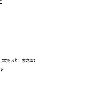
控
（本报记者：索寒雪）
作者