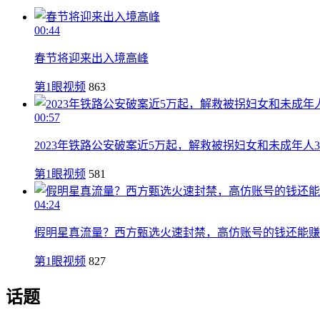
00:44
春节将迎来出入境高峰
第1眼视频
863
00:57
2023年铁路公安破案近5万起，解救被拐妇女和未成年人3
第1眼视频
581
04:24
假明星真流量？西方甄选火速封禁，高仿账号的钱还能赚
第1眼视频
827
话题