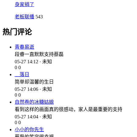
身家捐了
老板联播
543
热门评论
青春易逝
段睿一直默默支持蔡磊
05-27 14:12 · 未知
0
0
﹏落日
简单却温馨的生日
05-27 14:06 · 未知
0
0
自然卷的冰糖姑娘
看到这样的画面真的很感动，家人是最重要的支持
05-27 14:04 · 未知
0
0
小小的你先生
蔡磊的笑容很幸福