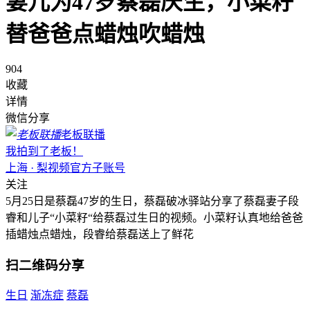
妻儿为47岁蔡磊庆生，小菜籽
替爸爸点蜡烛吹蜡烛
904
收藏
详情
微信分享
老板联播
我拍到了老板！
上海 · 梨视频官方子账号
关注
5月25日是蔡磊47岁的生日，蔡磊破冰驿站分享了蔡磊妻子段
睿和儿子“小菜籽“给蔡磊过生日的视频。小菜籽认真地给爸爸
插蜡烛点蜡烛，段睿给蔡磊送上了鲜花
扫二维码分享
生日
渐冻症
蔡磊