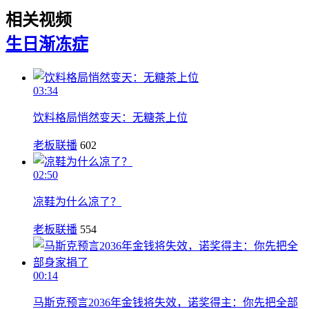
相关视频
生日
渐冻症
03:34
饮料格局悄然变天：无糖茶上位
老板联播
602
02:50
凉鞋为什么凉了？
老板联播
554
00:14
马斯克预言2036年金钱将失效，诺奖得主：你先把全部