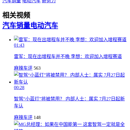
汽车销量
电动汽车
新势力
相关视频
汽车销量
电动汽车
01:43
雷军：现在出增程车并不晚 李想：欢迎加入增程赛道
麻辣车评
563
00:28
智驾“小蓝灯”将被禁用？ 内部人士：属实 7月27日起新
车认
麻辣车评
148