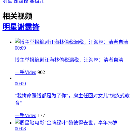
明星
谢霆锋
容祖儿
相关视频
明星
谢霆锋
00:09
博主举报编剧汪海林偷税漏税，汪海林：清者自清
一手Video
902
00:09
"我拼命赚钱都是为了你"，房主任回对女儿"愧疚式教
育"
一手Video
177
00:08