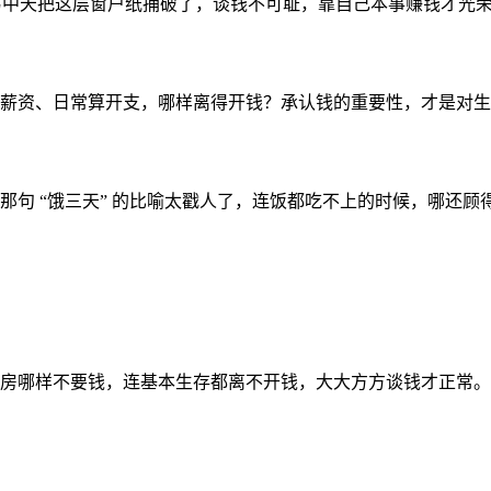
。易中天把这层窗户纸捅破了，谈钱不可耻，靠自己本事赚钱才光
薪资、日常算开支，哪样离得开钱？承认钱的重要性，才是对生
句 “饿三天” 的比喻太戳人了，连饭都吃不上的时候，哪还顾
房哪样不要钱，连基本生存都离不开钱，大大方方谈钱才正常。