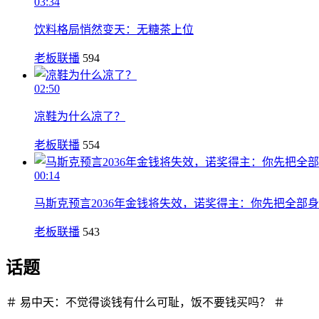
03:34
饮料格局悄然变天：无糖茶上位
老板联播
594
02:50
凉鞋为什么凉了？
老板联播
554
00:14
马斯克预言2036年金钱将失效，诺奖得主：你先把全部
老板联播
543
话题
＃ 易中天：不觉得谈钱有什么可耻，饭不要钱买吗？ ＃