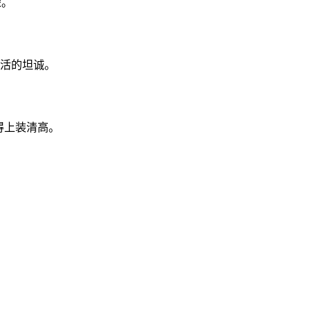
荣。
活的坦诚。
得上装清高。