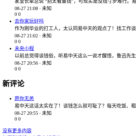
家里长辈总说 “别太看重钱”，可现实是没钱寸步难行
08-27 21:08 · 未知
0
0
去你家玩好吗
作为刚毕业的打工人，太认同易中天的观点了！找工作谈
08-27 21:02 · 未知
0
0
未央小程
以前总觉得谈钱俗，听易中天这么一说才醒悟，鲁迅先生那
08-27 20:56 · 未知
0
0
新评论
愿你无恙
易中天这话太实在了！谈钱怎么就可耻了？每天吃饭、租
08-27 20:55 · 未知
0
0
没有更多内容