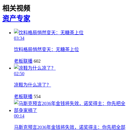
相关视频
资产
专家
03:34
饮料格局悄然变天：无糖茶上位
老板联播
602
02:50
凉鞋为什么凉了？
老板联播
554
00:14
马斯克预言2036年金钱将失效，诺奖得主：你先把全部