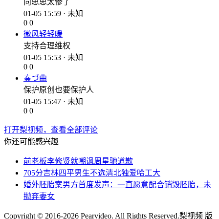
向思思太惨了
01-05 15:59 · 未知
0
0
微风轻轻暖
支持合理维权
01-05 15:53 · 未知
0
0
奏づ曲
保护原创也要保护人
01-05 15:47 · 未知
0
0
打开梨视频，查看全部评论
你还可能感兴趣
前老板李修贤就嘲讽周星驰道歉
705分吉林四平男生不选清北独爱哈工大
婚外胚胎案男方首度发声：一直愿意配合销毁胚胎，未
抛弃妻女
Copyright © 2016-2026 Pearvideo. All Rights Reserved.
梨视频 版