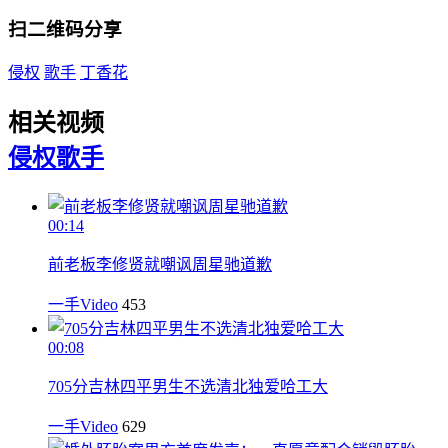
扫二维码分享
侵权
歌手
丁香花
相关视频
侵权
歌手
00:14
前老板李修贤就嘲讽周星驰道歉
一手Video
453
00:08
705分吉林四平男生不选清北独爱哈工大
一手Video
629