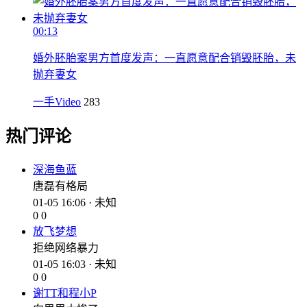
00:13
婚外胚胎案男方首度发声：一直愿意配合销毁胚胎，未
抛弃妻女
一手Video
283
热门评论
深海鱼蓝
唐磊有格局
01-05 16:06 · 未知
0
0
放飞梦想
拒绝网络暴力
01-05 16:03 · 未知
0
0
谢TT和程小P