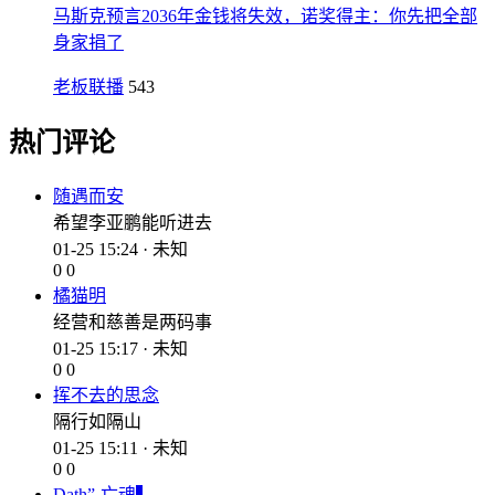
马斯克预言2036年金钱将失效，诺奖得主：你先把全部
身家捐了
老板联播
543
热门评论
随遇而安
希望李亚鹏能听进去
01-25 15:24 · 未知
0
0
橘猫明
经营和慈善是两码事
01-25 15:17 · 未知
0
0
挥不去的思念
隔行如隔山
01-25 15:11 · 未知
0
0
Dath”-亡魂▍