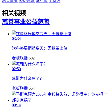
慈善事业
公益慈善
李亚鹏
向华强
相关视频
慈善事业
公益慈善
03:34
饮料格局悄然变天：无糖茶上位
老板联播
602
02:50
凉鞋为什么凉了？
老板联播
554
00:14