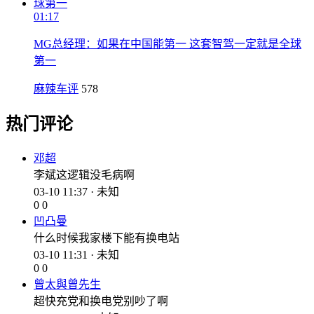
01:17
MG总经理：如果在中国能第一 这套智驾一定就是全球
第一
麻辣车评
578
热门评论
邓超
李斌这逻辑没毛病啊
03-10 11:37 · 未知
0
0
凹凸曼
什么时候我家楼下能有换电站
03-10 11:31 · 未知
0
0
曾太與曾先生
超快充党和换电党别吵了啊