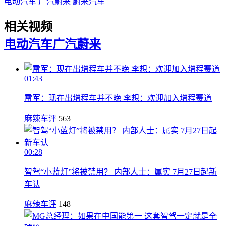
电动汽车
广汽蔚来
蔚来汽车
相关视频
电动汽车
广汽蔚来
01:43
雷军：现在出增程车并不晚 李想：欢迎加入增程赛道
麻辣车评
563
00:28
智驾“小蓝灯”将被禁用？ 内部人士：属实 7月27日起新
车认
麻辣车评
148