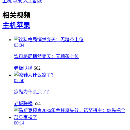
主机
苹果
人工智能
相关视频
主机
苹果
03:34
饮料格局悄然变天：无糖茶上位
老板联播
602
02:50
凉鞋为什么凉了？
老板联播
554
00:14