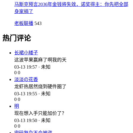
马斯克预言2036年金钱将失效，诺奖得主：你先把全部
身家捐了
老板联播
543
热门评论
长裙小矮子
这波苹果赢麻了啊我的天
03-13 19:57 · 未知
0
0
淡淡の花香
龙虾热居然烧到硬件圈了
03-13 19:55 · 未知
0
0
明
现在想入手只能加价了？
03-13 19:50 · 未知
0
0
密码复杂不会被盗