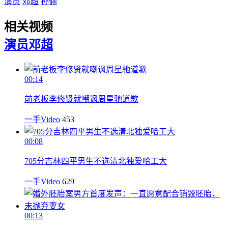
演员
邓超
孙俪
相关视频
演员
邓超
00:14
前老板李修贤就嘲讽周星驰道歉
一手Video
453
00:08
705分吉林四平男生不选清北独爱哈工大
一手Video
629
00:13