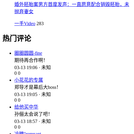
婚外胚胎案男方首度发声：一直愿意配合销毁胚胎，未
抛弃妻女
一手Video
283
热门评论
圈圈圆圆-fine
期待再合作啊！
03-13 19:06 · 未知
0
0
小花花的专属
郑导才是幕后大boss！
03-13 19:05 · 未知
0
0
给他买中华
孙俪太会说了吧！
03-13 18:57 · 未知
0
0
冷瞳°remnant