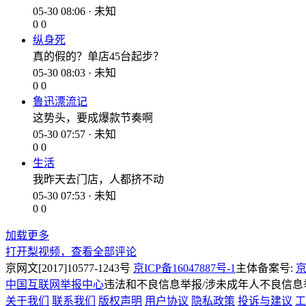
05-30 08:06 · 未知
0
0
纵身死
真的假的？单店45台起步？
05-30 08:03 · 未知
0
0
鲁迅漂流记
这势头，要成爆款节奏啊
05-30 07:57 · 未知
0
0
生活
我昨天去门店，人都挤不动
05-30 07:53 · 未知
0
0
加载更多
打开梨视频，查看全部评论
京网文[2017]10577-1243号
京ICP备16047887号-1
主体备案号:
京
中国互联网举报中心
违法和不良信息举报/涉未成年人不良信息举报
关于我们
联系我们
版权声明
用户协议
隐私政策
投诉与建议
工