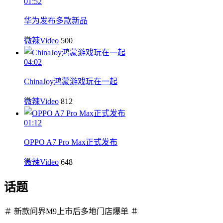
01:52
华为发布多款新品
微辣Video
500
04:02
ChinaJoy鸿蒙游戏玩在一起
微辣Video
812
01:12
OPPO A7 Pro Max正式发布
微辣Video
648
话题
＃ 新款问界M9上市后多地门店爆单 ＃