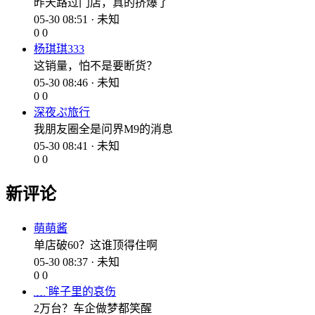
昨天路过门店，真的挤爆了
05-30 08:51 · 未知
0
0
杨琪琪333
这销量，怕不是要断货？
05-30 08:46 · 未知
0
0
深夜ぷ旅行
我朋友圈全是问界M9的消息
05-30 08:41 · 未知
0
0
新评论
萌萌酱
单店破60？这谁顶得住啊
05-30 08:37 · 未知
0
0
﹏`眸子里的哀伤
2万台？车企做梦都笑醒