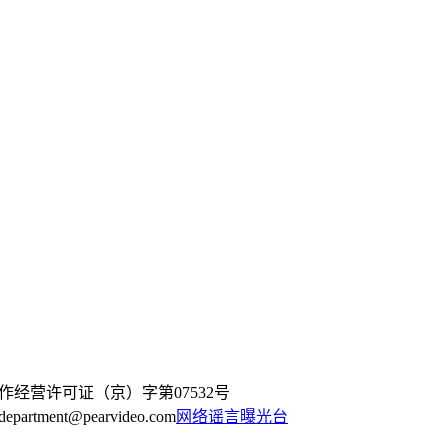
作经营许可证（京）字第07532号
artment@pearvideo.com
网络谣言曝光台