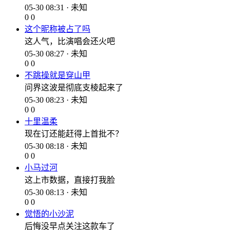
05-30 08:31 · 未知
0
0
这个昵称被占了吗
这人气，比演唱会还火吧
05-30 08:27 · 未知
0
0
不跳操就是穿山甲
问界这波是彻底支棱起来了
05-30 08:23 · 未知
0
0
十里温柔
现在订还能赶得上首批不？
05-30 08:18 · 未知
0
0
小马过河
这上市数据，直接打我脸
05-30 08:13 · 未知
0
0
觉悟的小沙泥
后悔没早点关注这款车了