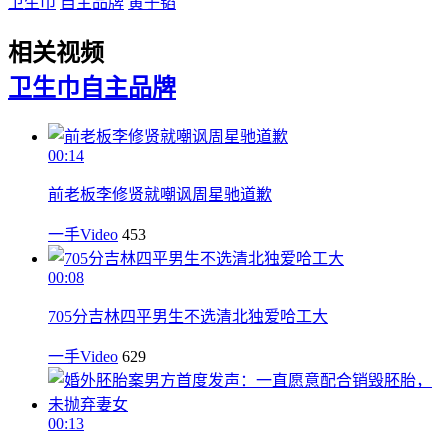
卫生巾
自主品牌
黄子韬
相关视频
卫生巾
自主品牌
00:14
前老板李修贤就嘲讽周星驰道歉
一手Video
453
00:08
705分吉林四平男生不选清北独爱哈工大
一手Video
629
00:13