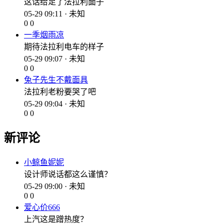
这话给足了法拉利面子
05-29 09:11 · 未知
0
0
一季烟雨凉
期待法拉利电车的样子
05-29 09:07 · 未知
0
0
兔子先生不戴面具
法拉利老粉要哭了吧
05-29 09:04 · 未知
0
0
新评论
小鲸鱼妮妮
设计师说话都这么谨慎？
05-29 09:00 · 未知
0
0
爱心价666
上汽这是蹭热度？