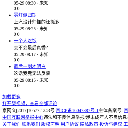
05-29 08:30 · 未知
0
0
雾灯似归期
上汽设计师懂的还挺多
05-29 08:25 · 未知
0
0
一个人吃饭
会不会最后真香？
05-29 08:17 · 未知
0
0
最后一刻才明白
这话我竟无法反驳
05-29 08:15 · 未知
0
0
加载更多
打开梨视频，查看全部评论
京网文[2017]10577-1243号
京ICP备16047887号-1
主体备案号:
京
中国互联网举报中心
违法和不良信息举报/涉未成年人不良信息举报
关于我们
联系我们
版权声明
用户协议
隐私政策
投诉与建议
工