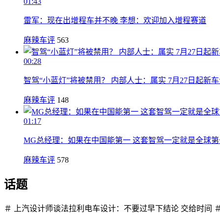
01:43
雷军：现在出增程车并不晚 李想：欢迎加入增程赛道
麻辣车评
563
00:28
智驾“小蓝灯”将被禁用？ 内部人士：属实 7月27日起新
麻辣车评
148
01:17
MG总经理：如果在中国能第一 这套智驾一定就是全球第
麻辣车评
578
话题
＃ 上汽设计师谈法拉利电车设计：不要过早下结论 交给时间 