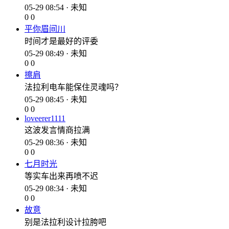
05-29 08:54 · 未知
0
0
平你眉间川
时间才是最好的评委
05-29 08:49 · 未知
0
0
擦肩
法拉利电车能保住灵魂吗？
05-29 08:45 · 未知
0
0
loveerer1111
这波发言情商拉满
05-29 08:36 · 未知
0
0
七月时光
等实车出来再喷不迟
05-29 08:34 · 未知
0
0
故意
别是法拉利设计拉胯吧