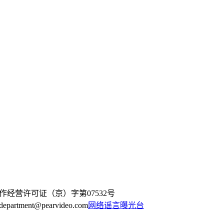
作经营许可证（京）字第07532号
artment@pearvideo.com
网络谣言曝光台