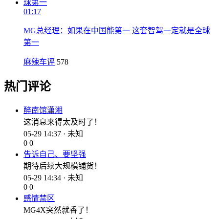
01:17
MG总经理：如果在中国能第一 这套智驾一定就是全球
第一
麻辣车评
578
热门评论
醉南馆潇湘
这消息来得太及时了！
05-29 14:37 · 未知
0
0
告诉自己、要坚强
期待后续大规模铺货！
05-29 14:34 · 未知
0
0
感情禁区
MG4X突然就香了！