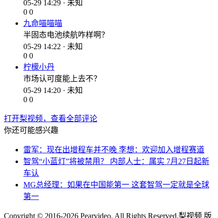
05-29 14:29 · 未知
0
0
九命喵喵喵
半固态电池续航咋样啊？
05-29 14:22 · 未知
0
0
柠檬小丹
市场认可度能上去不？
05-29 14:20 · 未知
0
0
打开梨视频，查看全部评论
你还可能感兴趣
雷军：现在出增程车并不晚 李想：欢迎加入增程赛道
智驾“小蓝灯”将被禁用？ 内部人士：属实 7月27日起新
车认
MG总经理：如果在中国能第一 这套智驾一定就是全球
第一
Copyright © 2016-2026 Pearvideo. All Rights Reserved.
梨视频 版