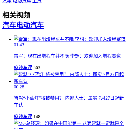
汽车
电动汽车
上汽
相关视频
汽车
电动汽车
01:43
雷军：现在出增程车并不晚 李想：欢迎加入增程赛道
麻辣车评
563
00:28
智驾“小蓝灯”将被禁用？ 内部人士：属实 7月27日起新
车认
麻辣车评
148