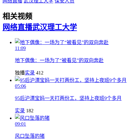
网络直播
武汉理工大学
保安人员
相关视频
网络直播
武汉理工大学
11:09
地下偶像：一场为了“被看见”的双向奔赴
独播
实录
412
05:06
95后沪漂宝妈一天打两份工，坚持上夜班9个多月
实录
182
09:01
风口坠落的猪