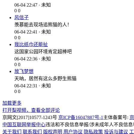
06-04 22:47 · 未知
0
0
风信子
羡慕能去现场追熊猫的人！
06-04 22:41 · 未知
0
0
我比纸巾还能扯
这国家公园环境肯定超棒吧
06-04 22:36 · 未知
0
0
放飞梦想
天呐，居然有这么多野生熊猫
06-04 22:31 · 未知
0
0
加载更多
打开梨视频，查看全部评论
京网文[2017]10577-1243号
京ICP备16047887号-1
主体备案号:
京
中国互联网举报中心
违法和不良信息举报/涉未成年人不良信息举报
关于我们
联系我们
版权声明
用户协议
隐私政策
投诉与建议
工