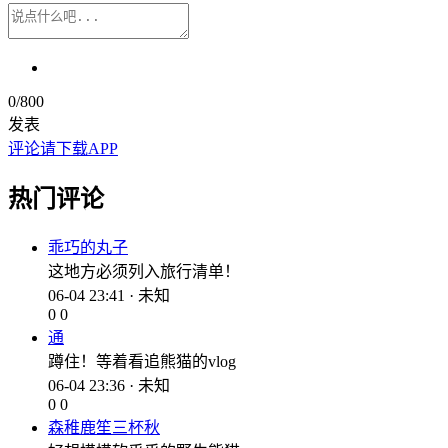
0
/800
发表
评论请下载APP
热门评论
乖巧的丸子
这地方必须列入旅行清单！
06-04 23:41 · 未知
0
0
通
蹲住！等着看追熊猫的vlog
06-04 23:36 · 未知
0
0
森稚鹿笙三杯秋