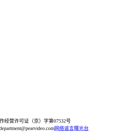
作经营许可证（京）字第07532号
artment@pearvideo.com
网络谣言曝光台