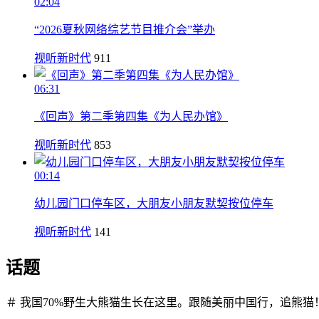
02:04
“2026夏秋网络综艺节目推介会”举办
视听新时代
911
06:31
《回声》第二季第四集《为人民办馆》
视听新时代
853
00:14
幼儿园门口停车区，大朋友小朋友默契按位停车
视听新时代
141
话题
＃ 我国70%野生大熊猫生长在这里。跟随美丽中国行，追熊猫！