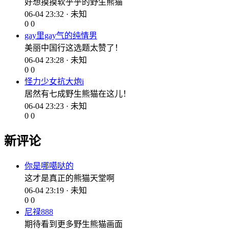
好想摸摸软乎乎的野生熊猫
06-04 23:32 · 未知
0
0
gay里gay气的纯情男
美丽中国行这选题太赞了！
06-04 23:28 · 未知
0
0
怪力少女抗大炮i
居然有七成野生熊猫在这儿！
06-04 23:23 · 未知
0
0
新评论
你是哪噶哒的
这才是真正的熊猫天堂啊
06-04 23:19 · 未知
0
0
尼禄888
期待看到更多野生熊猫画面