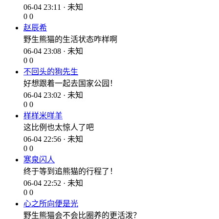
06-04 23:11 · 未知
0
0
赵辰希
野生熊猫的生活状态咋样啊
06-04 23:08 · 未知
0
0
不回头的狗先生
好想跟着一起去国家公园！
06-04 23:02 · 未知
0
0
样样米咩羊
这比例也太惊人了吧
06-04 22:56 · 未知
0
0
寒泉闪人
终于等到追熊猫的行程了！
06-04 22:52 · 未知
0
0
心之所向便是光
野生熊猫会不会比圈养的更活泼？