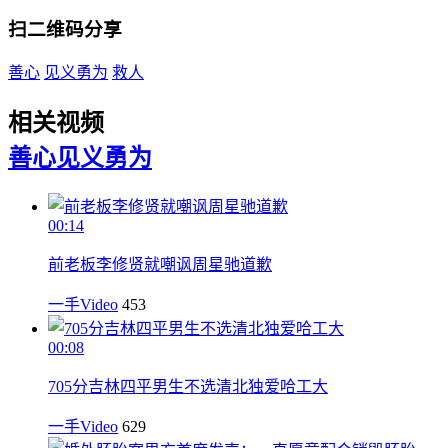
扫二维码分享
善心
见义勇为
救人
相关视频
善心
见义勇为
00:14
前老板李修贤就嘲讽周星驰道歉
一手Video
453
00:08
705分吉林四平男生不选清北独爱哈工大
一手Video
629