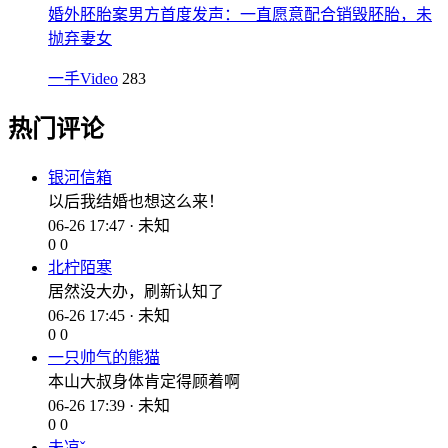
婚外胚胎案男方首度发声：一直愿意配合销毁胚胎，未
抛弃妻女
一手Video
283
热门评论
银河信箱
以后我结婚也想这么来！
06-26 17:47 · 未知
0
0
北柠陌寒
居然没大办，刷新认知了
06-26 17:45 · 未知
0
0
一只帅气的熊猫
本山大叔身体肯定得顾着啊
06-26 17:39 · 未知
0
0
未凉ˇ