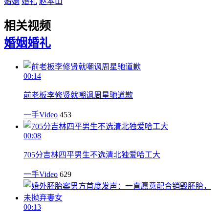
婚姻
婚礼
赵本山
相关视频
婚姻
婚礼
00:14
前老板李修贤就嘲讽周星驰道歉
一手Video
453
00:08
705分吉林四平男生不选清北独爱哈工大
一手Video
629
00:13