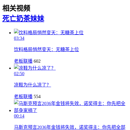
相关视频
死亡
奶茶妹妹
03:34
饮料格局悄然变天：无糖茶上位
老板联播
602
02:50
凉鞋为什么凉了？
老板联播
554
00:14
马斯克预言2036年金钱将失效，诺奖得主：你先把全部