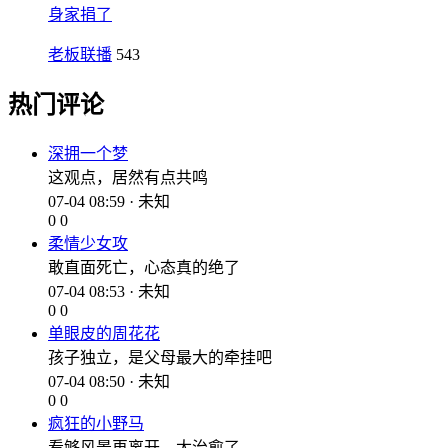
身家捐了
老板联播
543
热门评论
深拥一个梦
这观点，居然有点共鸣
07-04 08:59 · 未知
0
0
柔情少女攻
敢直面死亡，心态真的绝了
07-04 08:53 · 未知
0
0
单眼皮的周花花
孩子独立，是父母最大的牵挂吧
07-04 08:50 · 未知
0
0
疯狂的小野马
看够风景再离开，太治愈了