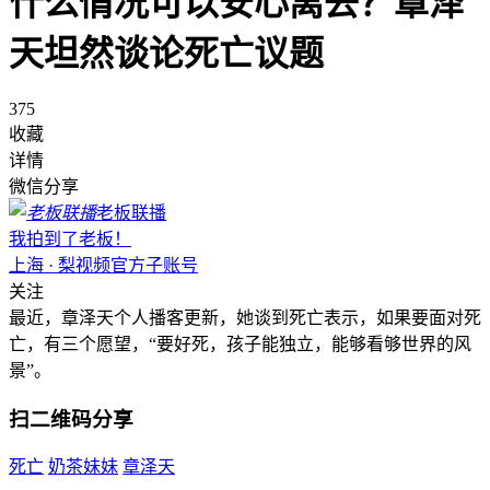
什么情况可以安心离去？章泽
天坦然谈论死亡议题
375
收藏
详情
微信分享
老板联播
我拍到了老板！
上海 · 梨视频官方子账号
关注
最近，章泽天个人播客更新，她谈到死亡表示，如果要面对死
亡，有三个愿望，“要好死，孩子能独立，能够看够世界的风
景”。
扫二维码分享
死亡
奶茶妹妹
章泽天