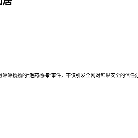
仙居
得沸沸扬扬的“泡药杨梅”事件，不仅引发全网对鲜果安全的信任