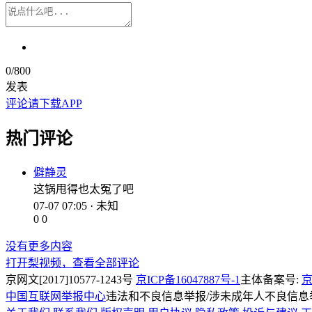
0
/800
发表
评论请下载APP
热门评论
僻静灵
这锅甩得也太冤了吧
07-07 07:05 · 未知
0
0
没有更多内容
打开梨视频，查看全部评论
京网文[2017]10577-1243号
京ICP备16047887号-1
主体备案号:
京
中国互联网举报中心
违法和不良信息举报/涉未成年人不良信息举报