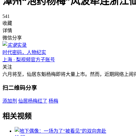
漳州“泡药杨梅”风波牵连浙江
541
收藏
详情
微信分享
实录
时代密码，人物纪实
上海 · 梨视频官方子账号
关注
六月将至，仙居东魁杨梅即将大量上市。然而，近期网络上闹
扫二维码分享
添加剂
仙居杨梅红了
杨梅
相关视频