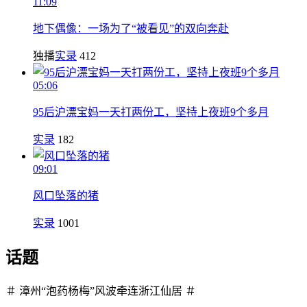
11:09
地下偶像：一场为了“被看见”的双向奔赴
独播
实录
412
05:06
95后沪漂宝妈一天打两份工，坚持上夜班9个多月
实录
182
09:01
风口坠落的猪
实录
1001
话题
＃ 漳州“泡药杨梅”风波牵连浙江仙居 ＃