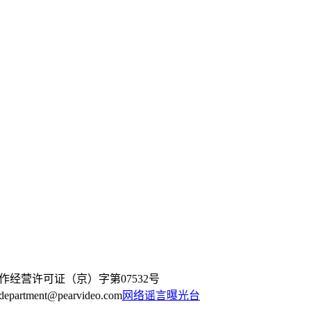
作经营许可证（京）字第07532号
artment@pearvideo.com
网络谣言曝光台