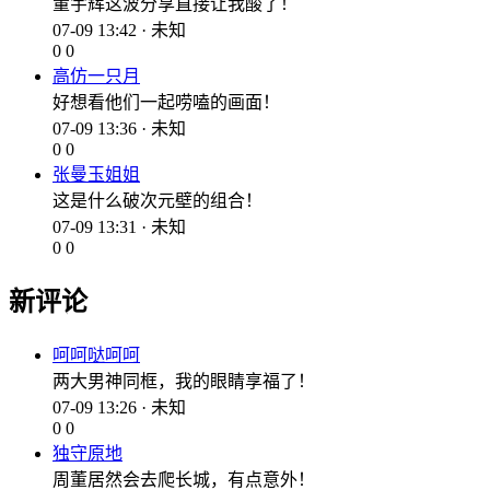
董宇辉这波分享直接让我酸了！
07-09 13:42 · 未知
0
0
高仿一只月
好想看他们一起唠嗑的画面！
07-09 13:36 · 未知
0
0
张曼玉姐姐
这是什么破次元壁的组合！
07-09 13:31 · 未知
0
0
新评论
呵呵哒呵呵
两大男神同框，我的眼睛享福了！
07-09 13:26 · 未知
0
0
独守原地
周董居然会去爬长城，有点意外！