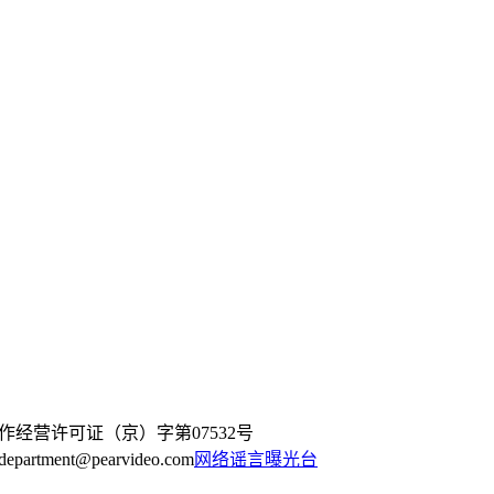
作经营许可证（京）字第07532号
artment@pearvideo.com
网络谣言曝光台