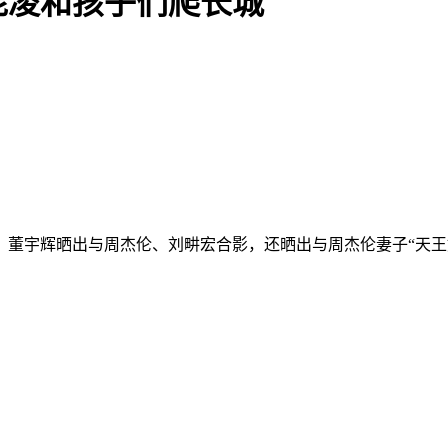
昆凌和孩子们爬长城
，董宇辉晒出与周杰伦、刘畊宏合影，还晒出与周杰伦妻子“天