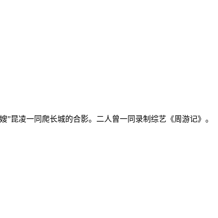
王嫂”昆凌一同爬长城的合影。二人曾一同录制综艺《周游记》。