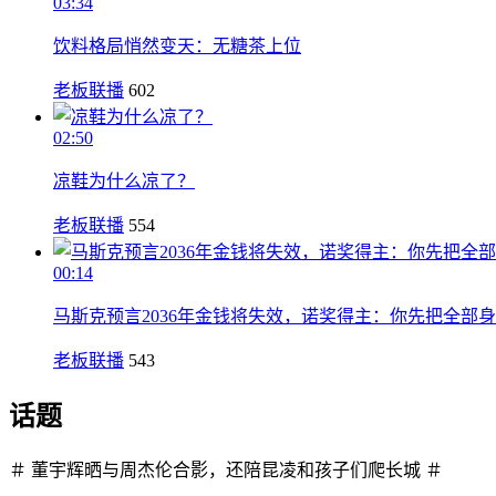
03:34
饮料格局悄然变天：无糖茶上位
老板联播
602
02:50
凉鞋为什么凉了？
老板联播
554
00:14
马斯克预言2036年金钱将失效，诺奖得主：你先把全部
老板联播
543
话题
＃ 董宇辉晒与周杰伦合影，还陪昆凌和孩子们爬长城 ＃