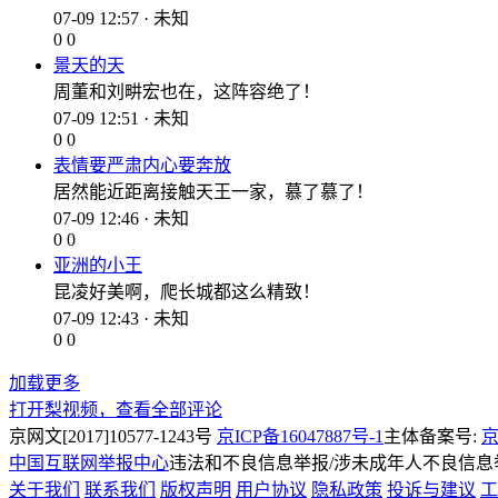
07-09 12:57 · 未知
0
0
景天的天
周董和刘畊宏也在，这阵容绝了！
07-09 12:51 · 未知
0
0
表情要严肃内心要奔放
居然能近距离接触天王一家，慕了慕了！
07-09 12:46 · 未知
0
0
亚洲的小王
昆凌好美啊，爬长城都这么精致！
07-09 12:43 · 未知
0
0
加载更多
打开梨视频，查看全部评论
京网文[2017]10577-1243号
京ICP备16047887号-1
主体备案号:
京
中国互联网举报中心
违法和不良信息举报/涉未成年人不良信息举报
关于我们
联系我们
版权声明
用户协议
隐私政策
投诉与建议
工