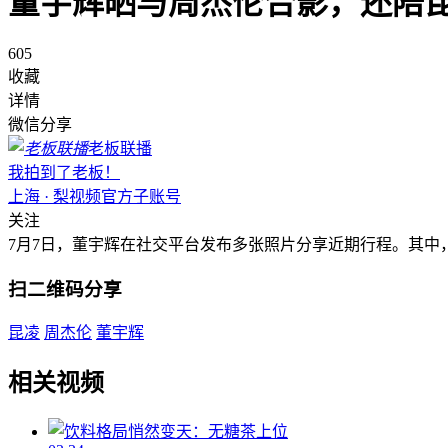
董宇辉晒与周杰伦合影，还陪
605
收藏
详情
微信分享
老板联播
我拍到了老板！
上海 · 梨视频官方子账号
关注
7月7日，董宇辉在社交平台发布多张照片分享近期行程。其中
扫二维码分享
昆凌
周杰伦
董宇辉
相关视频