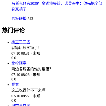
马斯克预言2036年金钱将失效，诺奖得主：你先把全部
身家捐了
老板联播
543
热门评论
桥豆三三酱
就等后续实锤了！
07-10 08:31 · 未知
0
0
北柠陌寒
两边各说各的谁对谁错？
07-10 08:26 · 未知
0
0
爱意
这瓜吃得停不下来啊
07-10 08:22 · 未知
0
0
旧梦与空城