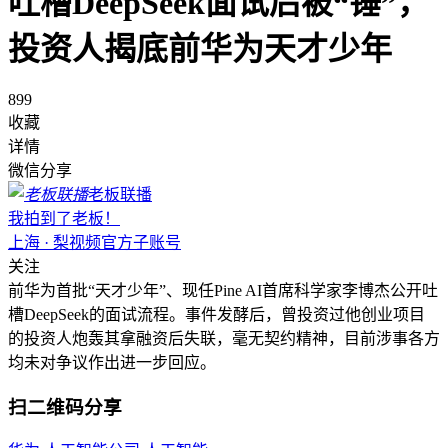
吐槽DeepSeek面试后被“锤”，
投资人揭底前华为天才少年
899
收藏
详情
微信分享
老板联播
我拍到了老板！
上海 · 梨视频官方子账号
关注
前华为首批“天才少年”、现任Pine AI首席科学家李博杰公开吐
槽DeepSeek的面试流程。事件发酵后，曾投资过他创业项目
的投资人炮轰其拿融资后失联，毫无契约精神，目前涉事各方
均未对争议作出进一步回应。 ​​​
扫二维码分享