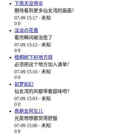
下雨天没带伞
期待看到更多仙女湾的画面！
07-09 15:17 · 未知
0
0
淡淡の花香
看完瞬间被治愈了
07-09 15:12 · 未知
0
0
梧桐树下好地方呀
必须把这个地方加入清单！
07-09 15:10 · 未知
0
0
如梦如幻
仙女湾的风都带着甜味吧？
07-09 15:03 · 未知
0
0
奇葩女阿左儿
光是想想都觉得舒服
07-09 15:00 · 未知
0
0