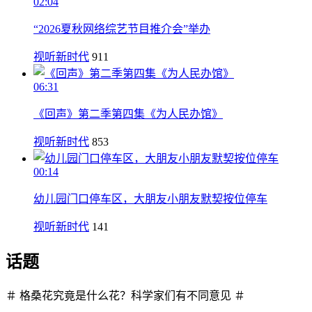
02:04
“2026夏秋网络综艺节目推介会”举办
视听新时代
911
06:31
《回声》第二季第四集《为人民办馆》
视听新时代
853
00:14
幼儿园门口停车区，大朋友小朋友默契按位停车
视听新时代
141
话题
＃ 格桑花究竟是什么花？科学家们有不同意见 ＃