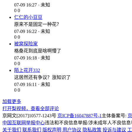
07-09 16:27 · 未知
0
0
仁仁的小豆豆
原来不是固定一种花？
07-09 16:22 · 未知
0
0
被窝探险家
格桑花到底是啥啊懵了
07-09 16:18 · 未知
0
0
陌上花开332
这居然还有争议？涨知识了
07-09 16:11 · 未知
0
0
加载更多
打开梨视频，查看全部评论
京网文[2017]10577-1243号
京ICP备16047887号-1
主体备案号:
京
中国互联网举报中心
违法和不良信息举报/涉未成年人不良信息举报
关于我们
联系我们
版权声明
用户协议
隐私政策
投诉与建议
工