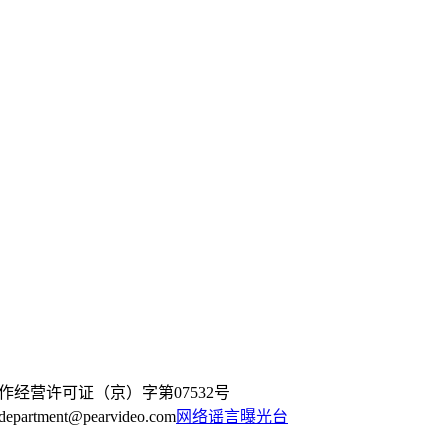
作经营许可证（京）字第07532号
artment@pearvideo.com
网络谣言曝光台