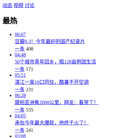
动态
视频
讨论
最热
06:07
豆瓣9.3！今年最好的国产纪录片
一条
408
04:48
50个城市青年回乡，租128亩抱团生活
一条
171
05:51
湛江一家10口同住，酷暑不开空调
一条
231
06:28
跟拍亚洲象2000公里，网友：看哭了！
一条
535
04:05
承包今年最大爆款，他终于火了！
一条
241
03:08