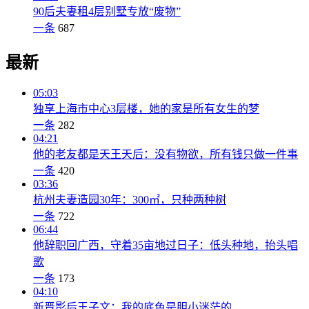
90后夫妻租4层别墅专放“废物”
一条
687
最新
05:03
独享上海市中心3层楼，她的家是所有女生的梦
一条
282
04:21
他的老友都是天王天后：没有物欲，所有钱只做一件事
一条
420
03:36
杭州夫妻造园30年：300㎡，只种两种树
一条
722
06:44
他辞职回广西，守着35亩地过日子：低头种地，抬头唱
歌
一条
173
04:10
新晋影后王子文：我的底色是胆小迷茫的