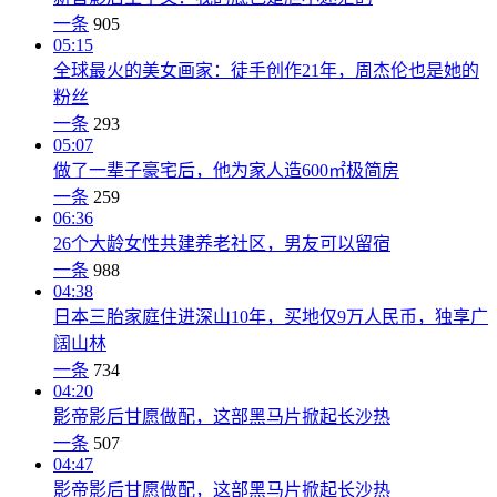
一条
905
05:15
全球最火的美女画家：徒手创作21年，周杰伦也是她的
粉丝
一条
293
05:07
做了一辈子豪宅后，他为家人造600㎡极简房
一条
259
06:36
26个大龄女性共建养老社区，男友可以留宿
一条
988
04:38
日本三胎家庭住进深山10年，买地仅9万人民币，独享广
阔山林
一条
734
04:20
影帝影后甘愿做配，这部黑马片掀起长沙热
一条
507
04:47
影帝影后甘愿做配，这部黑马片掀起长沙热