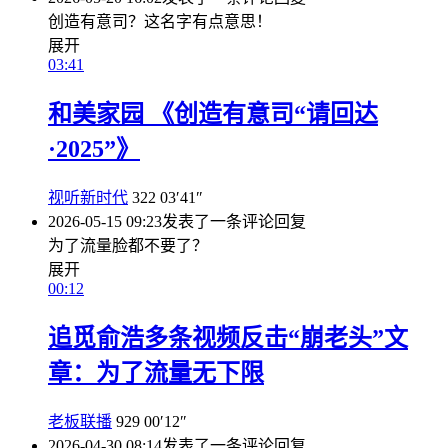
创造有意司？这名字有点意思！
展开
03:41
和美家园 《创造有意司“请回达
·2025”》
视听新时代
322
03′41″
2026-05-15 09:23
发表了一条评论
回复
为了流量脸都不要了？
展开
00:12
追觅俞浩多条视频反击“崩老头”文
章：为了流量无下限
老板联播
929
00′12″
2026-04-30 08:14
发表了一条评论
回复