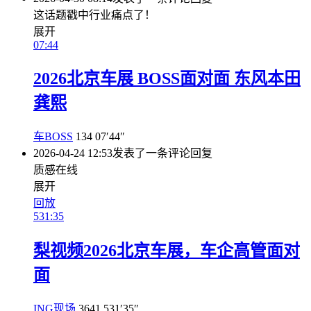
这话题戳中行业痛点了！
展开
07:44
2026北京车展 BOSS面对面 东风本田
龚熙
车BOSS
134
07′44″
2026-04-24 12:53
发表了一条评论
回复
质感在线
展开
回放
531:35
梨视频2026北京车展，车企高管面对
面
ING现场
3641
531′35″