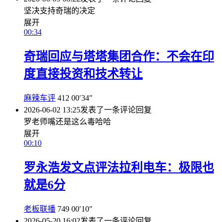
坚决支持奇瑞的决定
展开
00:34
奇瑞回应与塔塔集团合作：不会在印
度直接投资和技术转让
麻辣车评
412
00′34″
2026-06-02 13:25
发表了一条评论
回复
罗老师嘴还是这么毒哈哈
展开
00:10
罗永浩发文点评法拉利电车：极限也
就是6分
老板联播
749
00′10″
2026-05-20 16:02
发表了一条评论
回复