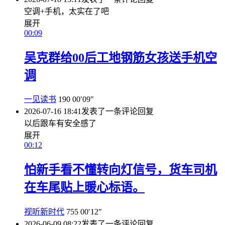
空调+手机，太实在了吧
展开
00:09
吴克群给00后工地钢筋女孩送手机空
调
一见读书
190
00′09″
2026-07-16 18:41
发表了一条评论
回复
以后跟车有安全感了
展开
00:12
怕新手看不懂转向灯信号，货车司机
在车尾贴上暖心标语。
视听新时代
755
00′12″
2026-06-09 08:22
发表了一条评论
回复