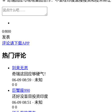
＃ 奇瑞回应与塔塔集团合作：不会在印度直接投资和技术转让
0
/800
发表
评论请下载APP
热门评论
别来无恙
奇瑞这回应够硬气！
06-09 08:59 · 未知
0
0
巨蟹座990
还好没盲目投资印度
06-09 08:51 · 未知
0
0