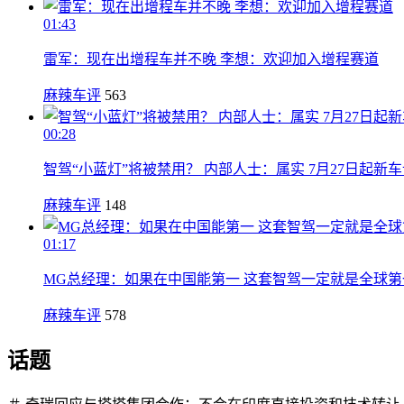
01:43
雷军：现在出增程车并不晚 李想：欢迎加入增程赛道
麻辣车评
563
00:28
智驾“小蓝灯”将被禁用？ 内部人士：属实 7月27日起新
麻辣车评
148
01:17
MG总经理：如果在中国能第一 这套智驾一定就是全球第
麻辣车评
578
话题