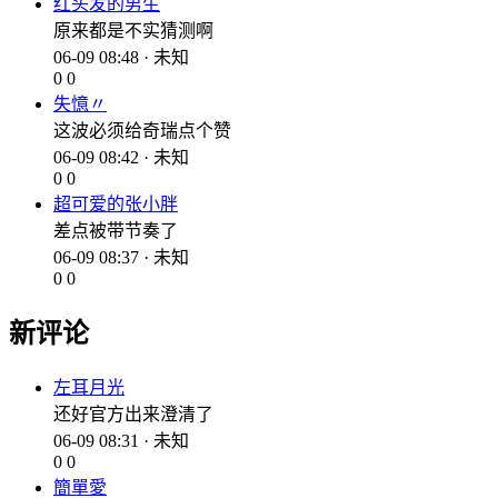
红头发的男生
原来都是不实猜测啊
06-09 08:48 · 未知
0
0
失憶〃
这波必须给奇瑞点个赞
06-09 08:42 · 未知
0
0
超可爱的张小胖
差点被带节奏了
06-09 08:37 · 未知
0
0
新评论
左耳月光
还好官方出来澄清了
06-09 08:31 · 未知
0
0
簡單愛