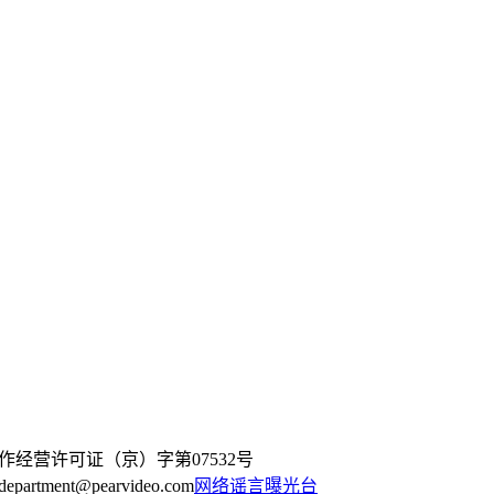
作经营许可证（京）字第07532号
artment@pearvideo.com
网络谣言曝光台