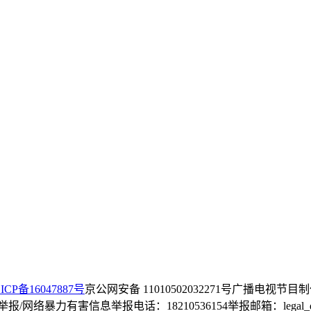
ICP备16047887号
京公网安备 11010502032271号
广播电视节目制
/网络暴力有害信息举报电话：18210536154
举报邮箱：legal_dep