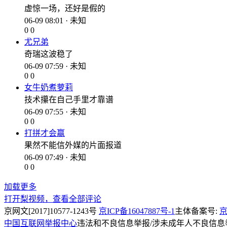
虚惊一场，还好是假的
06-09 08:01 · 未知
0
0
尤兄弟
奇瑞这波稳了
06-09 07:59 · 未知
0
0
女牛奶煮萝莉
技术攥在自己手里才靠谱
06-09 07:55 · 未知
0
0
打拼才会赢
果然不能信外媒的片面报道
06-09 07:49 · 未知
0
0
加载更多
打开梨视频，查看全部评论
京网文[2017]10577-1243号
京ICP备16047887号-1
主体备案号:
京
中国互联网举报中心
违法和不良信息举报/涉未成年人不良信息举报