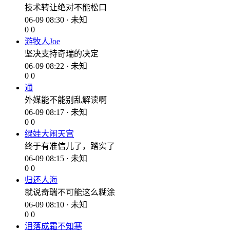
技术转让绝对不能松口
06-09 08:30 · 未知
0
0
游牧人Joe
坚决支持奇瑞的决定
06-09 08:22 · 未知
0
0
通
外媒能不能别乱解读啊
06-09 08:17 · 未知
0
0
绿娃大闹天宫
终于有准信儿了，踏实了
06-09 08:15 · 未知
0
0
归还人海
就说奇瑞不可能这么糊涂
06-09 08:10 · 未知
0
0
泪落成霜不知寒