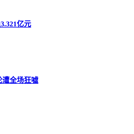
.321亿元
论遭全场狂嘘