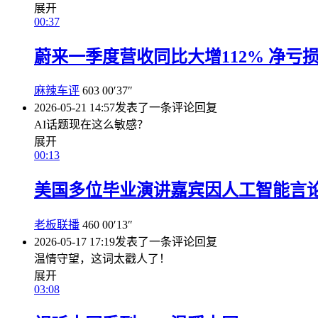
展开
00:37
蔚来一季度营收同比大增112% 净亏损3
麻辣车评
603
00′37″
2026-05-21 14:57
发表了一条评论
回复
AI话题现在这么敏感？
展开
00:13
美国多位毕业演讲嘉宾因人工智能言
老板联播
460
00′13″
2026-05-17 17:19
发表了一条评论
回复
温情守望，这词太戳人了！
展开
03:08