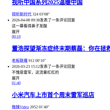
视听中国系列2025温暖中国
视听新时代
324
03′08″
2026-04-08 09:38
发表了一条评论
回复
这一幕看得鼻子发酸
展开
00:10
董浩探望渐冻症终末期蔡磊：你在拯
老板联播
912
00′10″
2026-03-23 15:12
发表了一条评论
回复
不愧是雷军，这流量杠杠的
展开
01:40
小米汽车上市首个周末雷军巡店
微辣Video
2052
01′40″