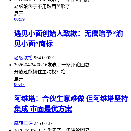
老板娘终于不用愁眉苦脸了
展开
00:09
遇见小面创始人致歉：无偿赠予“渝
见小面”商标
老板联播
964
00′09″
2026-04-24 08:16
发表了一条评论
回复
开放还能攥住主动权？绝
展开
00:37
阿维塔：合伙生意难做 但阿维塔坚持
集成 市面最优方案
麻辣车评
245
00′37″
2026-04-09 18:21
发表了一条评论
回复