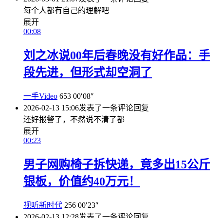
每个人都有自己的理解吧
展开
00:08
刘之冰说00年后春晚没有好作品：手
段先进，但形式却空洞了
一手Video
653
00′08″
2026-02-13 15:06
发表了一条评论
回复
还好报警了，不然说不清了都
展开
00:23
男子网购椅子拆快递，竟多出15公斤
银板，价值约40万元！
视听新时代
256
00′23″
2026-02-13 12:28
发表了一条评论
回复