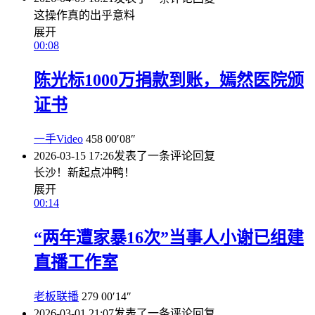
这操作真的出乎意料
展开
00:08
陈光标1000万捐款到账，嫣然医院颁
证书
一手Video
458
00′08″
2026-03-15 17:26
发表了一条评论
回复
长沙！新起点冲鸭！
展开
00:14
“两年遭家暴16次”当事人小谢已组建
直播工作室
老板联播
279
00′14″
2026-03-01 21:07
发表了一条评论
回复