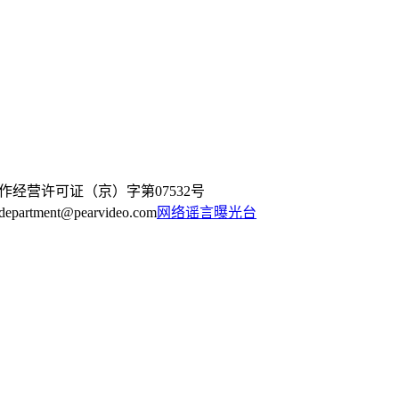
作经营许可证（京）字第07532号
artment@pearvideo.com
网络谣言曝光台