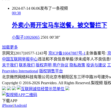
2024-07-14 06:06
发布了一条视频
00:38
外卖小哥开宝马车送餐，被交警拦下
小梨子10926065
2501
00′38″
加载更多
京网文[2017]10577-1243号
京ICP备16047887号-1
主体备案号:
京
中国互联网举报中心
违法和不良信息举报/涉未成年人不良信息举报
关于我们
联系我们
版权声明
用户协议
隐私政策
投诉与建议
工
Pearvideo International
版权销售平台
北京微然网络科技有限公司
北京市朝阳区东三环中路39号建外soh
Copyright © 2016-2026 Pearvideo. All Rights Reserved.
梨视频 版
下载APP
iPhone
|
Android