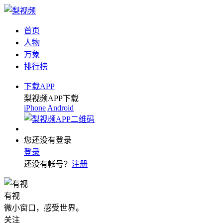
首页
人物
万象
排行榜
下载APP
梨视频APP下载
iPhone
Android
您还没有登录
登录
还没有帐号？
注册
有视
微小窗口，感受世界。
关注