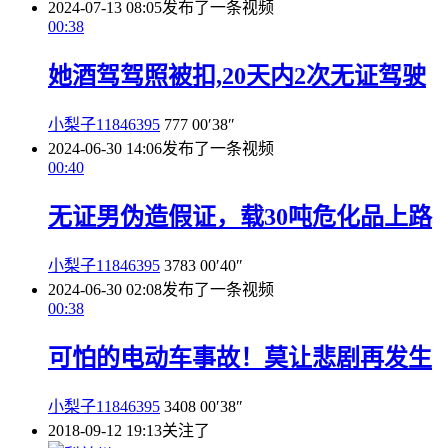
2024-07-13 08:05
发布了一条视频
00:38
她酒驾驾照被扣,20天内2次无证驾驶
小梨子11846395
777
00′38″
2024-06-30 14:06
发布了一条视频
00:40
无证男伪造假证，载30吨危化品上路
小梨子11846395
3783
00′40″
2024-06-30 02:08
发布了一条视频
00:38
可怕的电动车事故！莫让悲剧再发生
小梨子11846395
3408
00′38″
2018-09-12 19:13
关注了