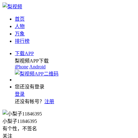
首页
人物
万象
排行榜
下载APP
梨视频APP下载
iPhone
Android
您还没有登录
登录
还没有帐号？
注册
小梨子11846395
有个性，不签名
关注