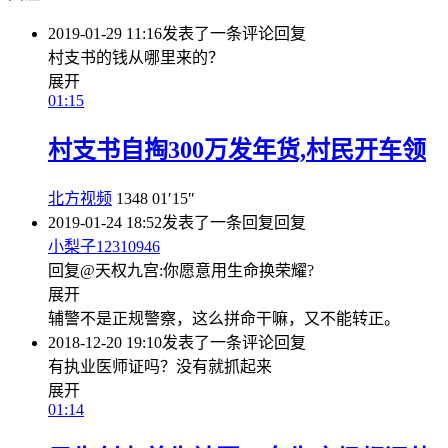
2019-01-29 11:16
发表了一条评论
回复
村支书的钱从哪里来的？
展开
01:15
村支书自掏300万发年货,村民开车领
北方视频
1348
01′15″
2019-01-24 18:52
发表了一条回复
回复
小梨子12310946
回复@天权九宫:你愿意用生命换荣耀?
展开
辅警不是正规警察，这么拼命干嘛，又不能转正。
2018-12-20 19:10
发表了一条评论
回复
有执业医师证吗？没有就抓起来
展开
01:14