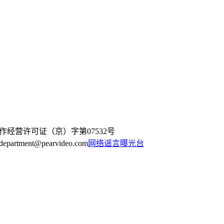
作经营许可证（京）字第07532号
artment@pearvideo.com
网络谣言曝光台