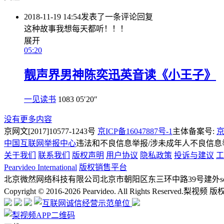
2018-11-19 14:54
发表了一条评论
回复
这种故事我想每天都听！！！
展开
05:20
靓声界男神陈奕迅英音读《小王子》
一见读书
1083
05′20″
没有更多内容
京网文[2017]10577-1243号
京ICP备16047887号-1
主体备案号:
京
中国互联网举报中心
违法和不良信息举报/涉未成年人不良信息举报
关于我们
联系我们
版权声明
用户协议
隐私政策
投诉与建议
工
Pearvideo International
版权销售平台
北京微然网络科技有限公司
北京市朝阳区东三环中路39号建外soh
Copyright © 2016-2026 Pearvideo. All Rights Reserved.
梨视频 版