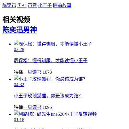
陈奕迅
男神
声音
小王子
睡前故事
相关视频
陈奕迅
男神
03:28
周保松：懂得驯服，才能读懂小王子
独播
一见读书
1073
04:32
小王子玫瑰狐狸，你最该成为谁？
独播
一见读书
1095
01:16