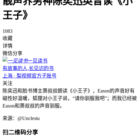
靓声界男神陈奕迅英音读《小
王子》
1083
收藏
详情
微信分享
一见读书
有故事的人,长见识的书
上海 · 梨视频官方子账号
关注
陈奕迅和脸书博主萧叔叔朗读《小王子》，Eason的声音好有
磁性好温暖，狐狸对小王子说，“请你驯服我吧”；而我已经被
Eason和萧叔叔的声音驯服。
来源：@Unclesiu
扫二维码分享