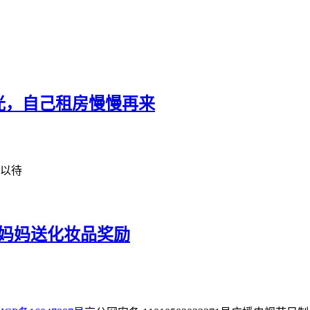
光，自己租房慢慢再来
以待
，妈妈送化妆品奖励