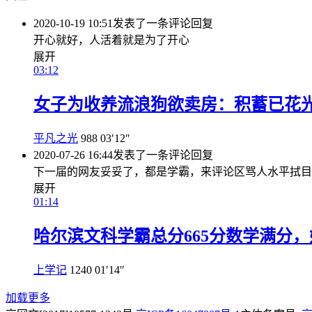
2020-10-19 10:51
发表了一条评论
回复
开心就好，人活着就是为了开心
展开
03:12
女子为收养流浪狗欲卖房：积蓄已花
平凡之光
988
03′12″
2020-07-26 16:44
发表了一条评论
回复
下一届的网友妥妥了，都是学霸，来评论区骂人水平拭目
展开
01:14
哈尔滨文科学霸总分665分数学满分
上学记
1240
01′14″
加载更多