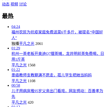
动态
视频
讨论
最热
04:24
福州农民为抗疫家庭免费送菜6千多斤，被提名“中国好
人”
独播
平凡之光
2061
01:29
杭州一茶老板开奥迪Q7摆茶摊，龙井明前茶免费喝，日
用1斤茶
平凡之光
1568
01:22
患癌教师支教期满不愿走，孤儿学生把她当妈妈
平凡之光
1108
00:58
儿子用病床推95岁父亲出门看戏，网友感动：百善孝为
先
平凡之光
420
01:12