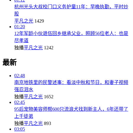
杭州光头大叔校门口义务护童11年：早晚执勤，平时炒
股
平凡之光
1429
01:20
12年军龄小伙退伍回乡继承父业，照顾56位老人：也是
尽孝道
独播
平凡之光
1242
最新
02:48
南京地铁里的民警述事：看淡中秋和节日，和妻子视频
强忍泪水
独播
平凡之光
1652
02:45
95后宠物美容师帮600只流浪犬找到新主人，6年还带了
上千徒弟
独播
平凡之光
893
03:05