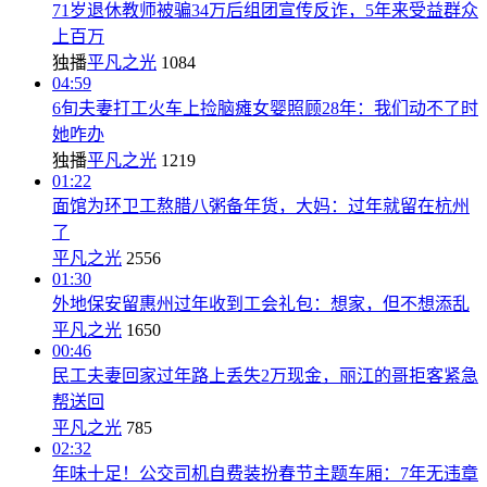
71岁退休教师被骗34万后组团宣传反诈，5年来受益群众
上百万
独播
平凡之光
1084
04:59
6旬夫妻打工火车上捡脑瘫女婴照顾28年：我们动不了时
她咋办
独播
平凡之光
1219
01:22
面馆为环卫工熬腊八粥备年货，大妈：过年就留在杭州
了
平凡之光
2556
01:30
外地保安留惠州过年收到工会礼包：想家，但不想添乱
平凡之光
1650
00:46
民工夫妻回家过年路上丢失2万现金，丽江的哥拒客紧急
帮送回
平凡之光
785
02:32
年味十足！公交司机自费装扮春节主题车厢：7年无违章