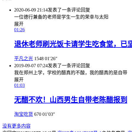
2020-06-09 21:14
发表了一条评论
回复
一位德行兼备的老师是学生一生的荣幸与太阳
展开
01:26
退休老师刷光饭卡请学生吃食堂，已坚
平凡之光
1548
01′26″
2019-09-07 07:24
发表了一条评论
回复
我在郑州上学，学校的醋真的不酸，我的醋真的是自带
展开
01:03
无醋不欢！山西男生自带老陈醋报到
淘宝吃货
670
01′03″
没有更多内容