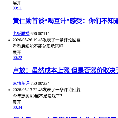
展开
00:11
黄仁勋首谈“喝豆汁”感受：你们不知
老板联播
696
00′11″
2026-05-26 19:45
发表了一条评论
回复
看看后续能不能兑现承诺吧
展开
00:22
卢放：虽然成本上涨 但是否涨价取决
麻辣车评
750
00′22″
2026-05-13 22:46
发表了一条评论
回复
今年想买X9岂不是没戏了？
展开
00:34