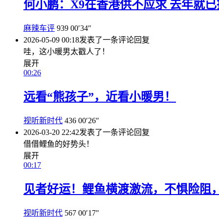
何小鹏：X9在香港供不应求 去年就
麻辣车评
939
00′34″
2026-05-09 00:18
发表了一条评论
回复
哇，这小暖男太戳人了！
展开
00:26
远看“熊孩子”，近看小暖男！
视听新时代
436
00′26″
2026-03-20 22:42
发表了一条评论
回复
借借鲤鱼的好势头！
展开
00:17
见者好运！鲤鱼横渡激流，不惧险阻
视听新时代
567
00′17″