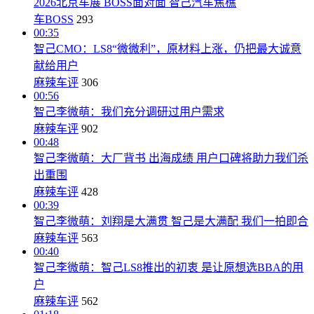
2026北京车展 BOSS面对面 智己汽车焦樵
车BOSS
293
00:35
智己CMO：LS8“微微利”，原材料上涨，仍把最大诚意
献给用户
麻辣车评
306
00:56
智己李微萌：我们充分调研过用户需求
麻辣车评
902
00:48
智己李微萌：大厂背书 出海成绩 用户口碑将助力我们杀
出重围
麻辣车评
428
00:39
智己李微萌：刘翔是大满贯 智己是大满配 我们一拍即合
麻辣车评
563
00:40
智己李微萌：智己LS8推出的初衷 是让原想选BBA的用
户
麻辣车评
562