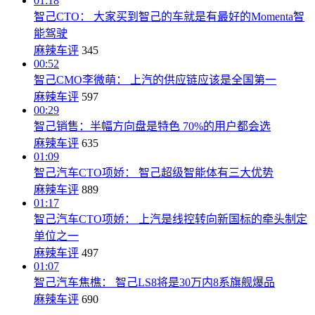
01:18
智己CTO： 大家买到智己的车就是有最好的Momenta智
能驾驶
麻辣车评
345
00:52
智己CMO李微萌： 上汽的供应链应该是全国第一
麻辣车评
597
00:29
智己销售：半幅方向盘是特色 70%的用户都会选
麻辣车评
635
01:09
智己汽车CTO项娇： 智己超级智能体有三大优势
麻辣车评
889
01:17
智己汽车CTO项娇： 上汽是线控转向新国标的牵头制定
单位之一
麻辣车评
497
01:07
智己汽车焦樵： 智己LS8将是30万内8系旗舰爆品
麻辣车评
690